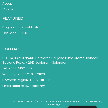
About
Contact
FEATURED
Dog Food - D'real Taste
Cat Food - QUTE
CONTACT
S-G-14 BSP SKYPARK, Persiaran Saujana Putra Utama, Bandar
Saujana Putra, 42610 Jenjarom, Selangor.
Tel: +603-5162 3189
Whatsapp: +6012-879 2823
Northern Region: +6012-911 5889
Email: sales@jewelspet.my
© 2025 Jewels Global (M) Sdn Bhd. All Rights Reserved. Proudly Created by
Cloudix Digital.