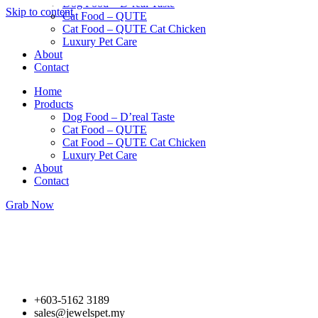
Dog Food – D’real Taste
Skip to content
Cat Food – QUTE
Cat Food – QUTE Cat Chicken
Luxury Pet Care
About
Contact
Home
Products
Dog Food – D’real Taste
Cat Food – QUTE
Cat Food – QUTE Cat Chicken
Luxury Pet Care
About
Contact
Grab Now
+603-5162 3189
sales@jewelspet.my