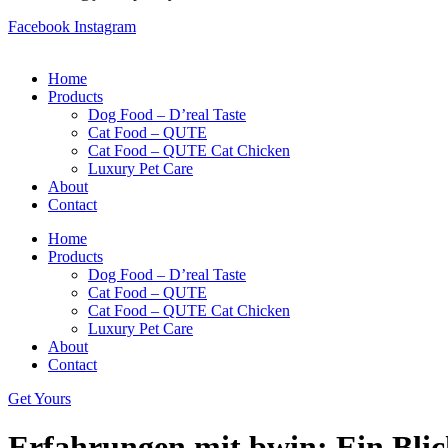
Facebook
Instagram
Home
Products
Dog Food – D’real Taste
Cat Food – QUTE
Cat Food – QUTE Cat Chicken
Luxury Pet Care
About
Contact
Home
Products
Dog Food – D’real Taste
Cat Food – QUTE
Cat Food – QUTE Cat Chicken
Luxury Pet Care
About
Contact
Get Yours
Erfahrungen mit bwin: Ein Blic