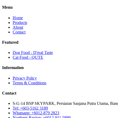
Menu
Home
Products
About
Contact
Featured
Dog Food - D'real Taste
Cat Food - QUTE
Information
Privacy Policy
Terms & Conditions
Contact
S-G-14 BSP SKYPARK, Persiaran Saujana Putra Utama, Bandar
Tel: +603-5162 3189
Whatsapp: +6012-879 2823
Northern Region: +6012-911 5889