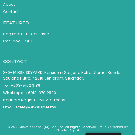
About
Contact
FEATURED
Dog Food - D'real Taste
Cat Food - QUTE
CONTACT
S-G-14 BSP SKYPARK, Persiaran Saujana Putra Utama, Bandar
Saujana Putra, 42610 Jenjarom, Selangor.
Tel: +603-5162 3189
Whatsapp: +6012-879 2823
Northern Region: +6012-911 5889
Email: sales@jewelspet.my
© 2025 Jewels Global (M) Sdn Bhd. All Rights Reserved. Proudly Created by
Cloudix Digital.