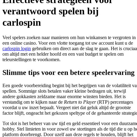
verantwoord spelen bij
carlospin
Veel spelers zoeken naar manieren om hun winkansen te vergroten in
een online casino. Voor een vlotte toegang tot uw account kunt u de
carlospin login
gebruiken om direct aan de slag te gaan. Het is cruciaa
om altijd met een helder hoofd en een vast budget te spelen om
teleurstellingen te voorkomen.
Slimme tips voor een betere speelervaring
Een goede voorbereiding begint bij het begrijpen van de volatiliteit v
spellen. Sommige slots betalen vaker kleine bedragen uit, terwijl
andere gokkasten zeldzame maar enorme winsten bieden. Het is
verstandig om te kijken naar de
Return to Player
(RTP) percentages
voordat u uw inzet bepaalt. Vergeet niet dat geluk altijd de grootste
factor blijft, ongeacht het gekozen speltype of de gehanteerde strategie
Tot slot is het beheer van uw tijd en geld essentieel voor een duurzam
hobby. Stel limieten in voor zowel uw stortingen als de tijd die u op h
platform doorbrengt. Door uzelf aan deze regels te houden, blijft het