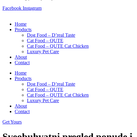
Facebook
Instagram
Home
Products
Dog Food – D’real Taste
Cat Food – QUTE
Cat Food – QUTE Cat Chicken
Luxury Pet Care
About
Contact
Home
Products
Dog Food – D’real Taste
Cat Food – QUTE
Cat Food – QUTE Cat Chicken
Luxury Pet Care
About
Contact
Get Yours
Sveobuhvatni pregled ponude i