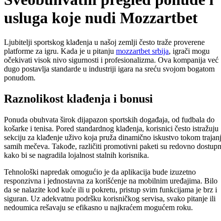
usluga koje nudi Mozzartbet
Ljubitelji sportskog klađenja u našoj zemlji često traže proverene
platforme za igru. Kada je u pitanju
mozzartbet srbija
, igrači mogu
očekivati visok nivo sigurnosti i profesionalizma. Ova kompanija već
dugo postavlja standarde u industriji igara na sreću svojom bogatom
ponudom.
Raznolikost klađenja i bonusi
Ponuda obuhvata širok dijapazon sportskih događaja, od fudbala do
košarke i tenisa. Pored standardnog klađenja, korisnici često istražuju
sekciju za klađenje uživo koja pruža dinamično iskustvo tokom trajan
samih mečeva. Takođe, različiti promotivni paketi su redovno dostupn
kako bi se nagradila lojalnost stalnih korisnika.
Tehnološki napredak omogućio je da aplikacija bude izuzetno
responzivna i jednostavna za korišćenje na mobilnim uređajima. Bilo
da se nalazite kod kuće ili u pokretu, pristup svim funkcijama je brz i
siguran. Uz adekvatnu podršku korisničkog servisa, svako pitanje ili
nedoumica rešavaju se efikasno u najkraćem mogućem roku.