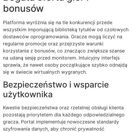
bonusów
Platforma wyróżnia się na tle konkurencji przede
wszystkim imponującą biblioteką tytułów od czołowych
dostawców oprogramowania. Gracze mogą liczyć na
regularne promocje oraz przejrzyste warunki
korzystania z bonusów, co znacząco zwiększa szanse
na udaną sesję przed monitorem. Intuicyjny interfejs
sprawia, że nawet osoby początkujące szybko odnajdą
się w świecie wirtualnych wygranych.
Bezpieczeństwo i wsparcie
użytkownika
Kwestie bezpieczeństwa oraz rzetelnej obsługi klienta
pozostają priorytetem dla każdego odpowiedzialnego
gracza. Portal implementuje nowoczesne standardy
szyfrowania danych, aby chronić prywatność