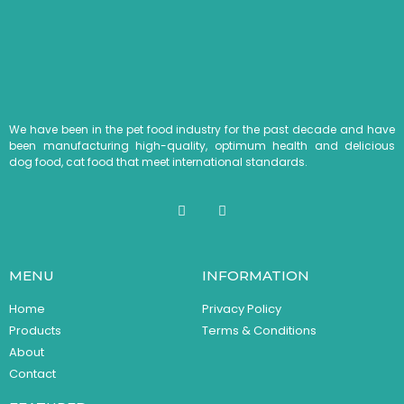
We have been in the pet food industry for the past decade and have
been manufacturing high-quality, optimum health and delicious
dog food, cat food that meet international standards.
MENU
INFORMATION
Home
Privacy Policy
Products
Terms & Conditions
About
Contact