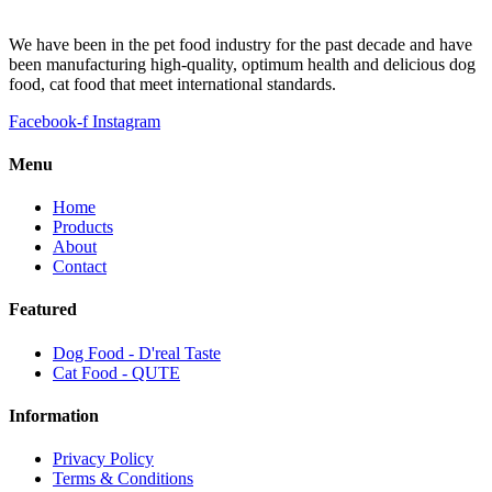
We have been in the pet food industry for the past decade and have
been manufacturing high-quality, optimum health and delicious dog
food, cat food that meet international standards.
Facebook-f
Instagram
Menu
Home
Products
About
Contact
Featured
Dog Food - D'real Taste
Cat Food - QUTE
Information
Privacy Policy
Terms & Conditions