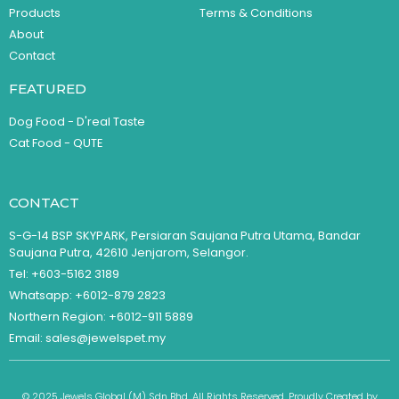
Products
Terms & Conditions
About
Contact
FEATURED
Dog Food - D'real Taste
Cat Food - QUTE
CONTACT
S-G-14 BSP SKYPARK, Persiaran Saujana Putra Utama, Bandar
Saujana Putra, 42610 Jenjarom, Selangor.
Tel: +603-5162 3189
Whatsapp: +6012-879 2823
Northern Region: +6012-911 5889
Email: sales@jewelspet.my
© 2025 Jewels Global (M) Sdn Bhd. All Rights Reserved. Proudly Created by